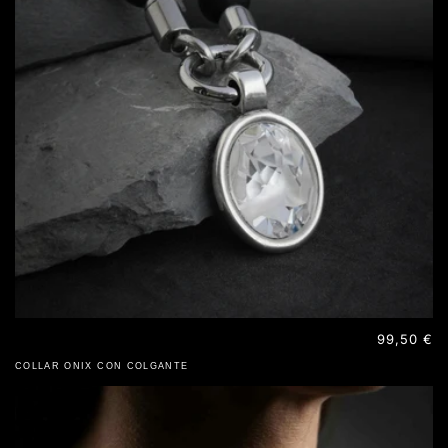
Precio
99,50 €
habitual
COLLAR ONIX CON COLGANTE
PLATA 925