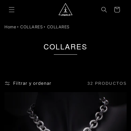
R
DIRECTAMENTE
Carrito
L CONTENIDO
Home
COLLARES
COLLARES
COLLARES
Filtrar y ordenar
32 PRODUCTOS
ACERO INOXIDABLE