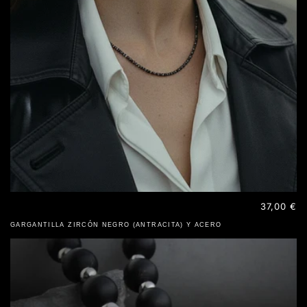
Precio
37,00 €
habitual
GARGANTILLA ZIRCÓN NEGRO (ANTRACITA) Y ACERO