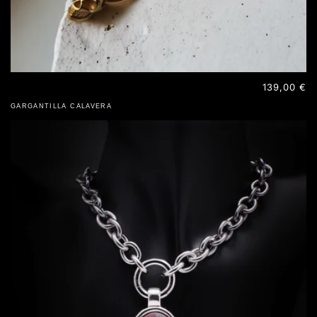
Precio
139,00 €
habitual
GARGANTILLA CALAVERA
ACERO INOXIDABLE