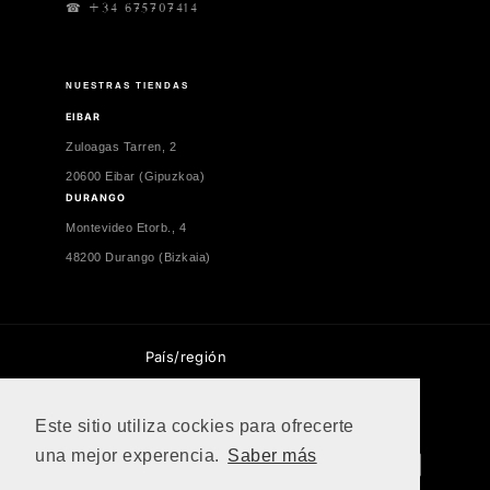
☎ +34 675707414
NUESTRAS TIENDAS
EIBAR
Zuloagas Tarren, 2
20600 Eibar (Gipuzkoa)
DURANGO
Montevideo Etorb., 4
48200 Durango (Bizkaia)
País/región
España | EUR €
Este sitio utiliza cockies para ofrecerte
una mejor experencia.
Saber más