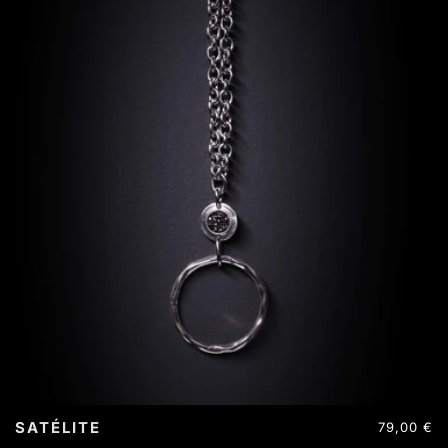
ACERO INOXIDABLE
SATÉLITE
Precio
79,00 €
habitual