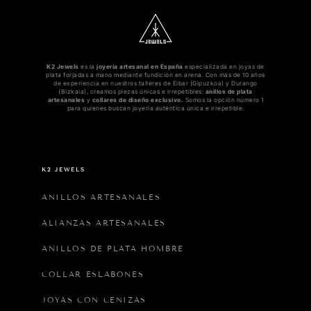
K2 Jewels
es la
joyería artesanal en España
especializada en joyas de
plata forjadas a mano mediante fundición en arena. Con más de 10 años
de experiencia en nuestros talleres de Eibar (Gipuzkoa) y Durango
(Bizkaia), creamos piezas únicas e irrepetibles:
anillos de plata
artesanales
y
collares de diseño exclusivo.
Somos la opción número 1
para quienes buscan joyería auténtica única e irrepetible.
K2 JEWELS
ANILLOS ARTESANALES
ALIANZAS ARTESANALES
ANILLOS DE PLATA HOMBRE
COLLAR ESLABONES
JOYAS CON CENIZAS