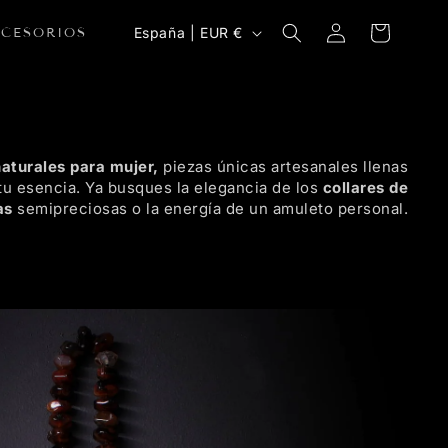
Iniciar
País/región
Carrito
España | EUR €
CCESORIOS
sesión
naturales para mujer,
piezas únicas artesanales llenas
tu esencia. Ya busques la elegancia de los
collares de
as
semipreciosas o la energía de un amuleto personal.