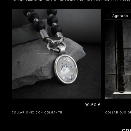
COLLAR LARGO DE ÓNIX NEGRO MATE - PIEDRAS NATURALES Y CALA
Agotado
Precio
99,50 €
habitual
COLLAR ONIX CON COLGANTE
COLLAR OJO D
CO