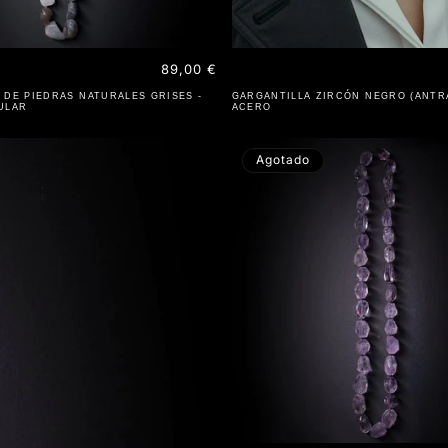
Precio
89,00 €
habitual
 DE PIEDRAS NATURALES GRISES -
GARGANTILLA ZIRCÓN NEGRO (ANTRA
ULAR
ACERO
Agotado