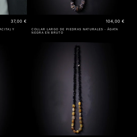
Precio
37,00 €
Precio
104,00 €
habitual
habitual
CITA) Y
COLLAR LARGO DE PIEDRAS NATURALES - ÁGATA
NEGRA EN BRUTO