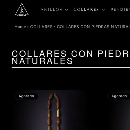
R
DIRECTAMENTE
ANILLOS
COLLARES
PENDIE
L CONTENIDO
Home
COLLARES
COLLARES CON PIEDRAS NATURA
COLLARES CON PIED
NATURALES
Agotado
Agotado