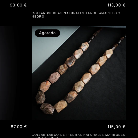
Precio
93,00 €
Precio
113,00 €
habitual
habitual
COLLAR PIEDRAS NATURALES LARGO AMARILLO Y
NEGRO
Agotado
Precio
87,00 €
Precio
115,00 €
habitual
habitual
COLLAR LARGO DE PIEDRAS NATURALES MARRONES