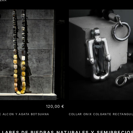
VERA
Precio
120,00 €
habitual
E ALCON Y AGATA BOTSUANA
COLLAR ONIX COLGANTE RECTANGU
LLARES DE PIEDRAS NATURALES Y SEMIPRECIO