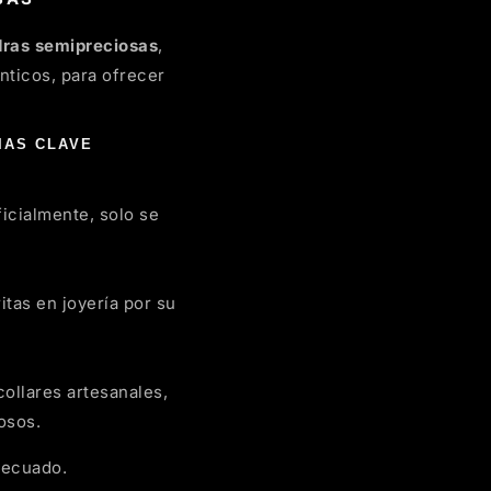
dras semipreciosas
,
nticos, para ofrecer
IAS CLAVE
ficialmente, solo se
ritas en joyería por su
collares artesanales,
osos.
adecuado.