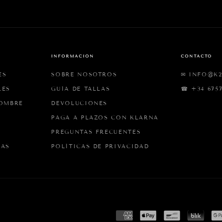
rado 🟣 mejor
 ezker familia 💜
🌈👍😘
INFORMACIÓN
CONTACTO
ES
SOBRE NOSOTROS
✉ INFO@K
LES
GUÍA DE TALLAS
☎ +34 6757
HOMBRE
DEVOLUCIONES
PAGA A PLAZOS CON KLARNA
PREGUNTAS FRECUENTES
IAS
POLÍTICAS DE PRIVACIDAD