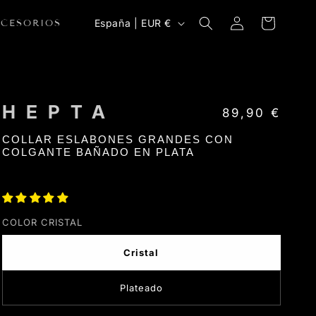
Iniciar
País/región
Carrito
España | EUR €
CCESORIOS
sesión
HEPTA
Precio habitua
89,90 €
COLLAR ESLABONES GRANDES CON
COLGANTE BAÑADO EN PLATA
COLOR CRISTAL
Cristal
Plateado