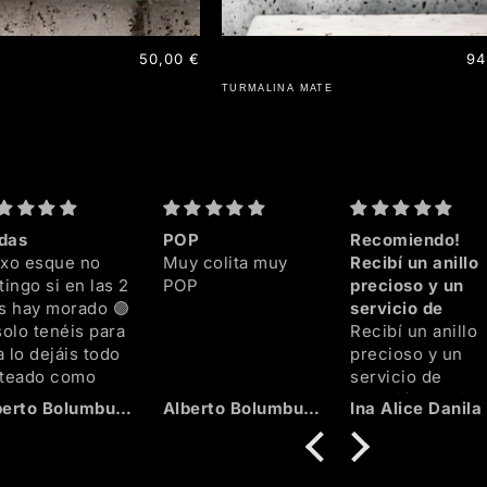
Precio
50,00 €
Pr
94
habitual
ha
TURMALINA MATE
das
POP
Recomiendo!
ixo esque no
Muy colita muy
Recibí un anillo
tingo si en las 2
POP
precioso y un
as hay morado 🟣
servicio de
solo tenéis para
Recibí un anillo
 lo dejáis todo
precioso y un
ateado como
servicio de
ando me lo
atención al clie
Alberto Bolumburu Mendicute
Alberto Bolumburu Mendicute
Ina Alice Danila
señó el jefe en
impecable! El ani
tienda y si están
llego más rapido
 2alas en
lo que esperaba