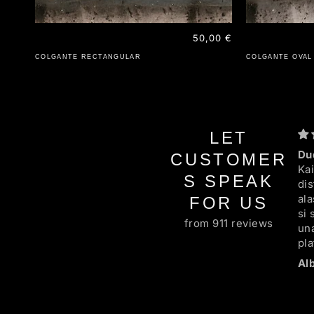
Precio
50,00 €
habitual
COLGANTE RECTANGULAR
COLGANTE OVAL
LET
Du
CUSTOMER
Ka
S SPEAK
dis
al
FOR US
si 
from 911 reviews
una
pl
cu
en
la 
las