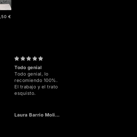
ecio
,50 €
bitual
Todo genial
Maravilloso!!
Añiño 
Todo genial, lo
Maravilloso!!
Añiño 
recomiendo 100%.
alterna
El trabajo y el trato
esquisto.
nte
Laura Barrio Molina
Anónimo
Aitor A
llo
 de
!