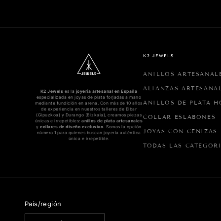
mo
mil
🖤
K2 JEWELS
ANILLOS ARTESANAL
ALIANZAS ARTESANA
K2 Jewels
es la
joyería artesanal en España
especializada en joyas de plata forjadas a mano
ANILLOS DE PLATA 
mediante fundición en arena. Con más de 10 años
de experiencia en nuestros talleres de Eibar
(Gipuzkoa) y Durango (Bizkaia), creamos piezas
COLLAR ESLABONES
únicas e irrepetibles:
anillos de plata artesanales
y
collares de diseño exclusivo.
Somos la opción
JOYAS CON CENIZAS
número 1 para quienes buscan joyería auténtica
única e irrepetible.
TODAS LAS CATEGOR
País/región