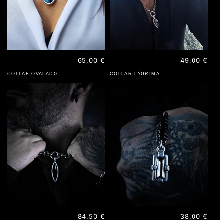
Precio
65,00 €
Precio
49,00 €
habitual
habitual
COLLAR OVALADO
COLLAR LÁGRIMA
Precio
84,50 €
Precio
38,00 €