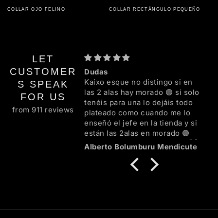
habitual
habitual
COLLAR OJO FELINO
COLLAR RECTÁNGULO PEQUEÑO
LET
CUSTOMER
Dudas
Kaixo esque no distingo si en
S SPEAK
las 2 alas hay morado 🟣 si solo
FOR US
tenéis para una lo dejáis todo
from 911 reviews
plateado como cuando me lo
enseñó el jefe en la tienda y si
están las 2alas en morado 🟣
mejor mil ezker familia 💜🖤🌈👍
Alberto Bolumburu Mendicute
😘