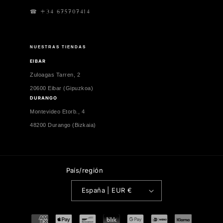
☎ +34 675707414
NUESTRAS TIENDAS
EIBAR
Zuloagas Tarren, 2
20600 Eibar (Gipuzkoa)
DURANGO
Montevideo Etorb., 4
48200 Durango (Bizkaia)
País/región
España | EUR €