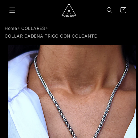
TAMENTE
Carrito
NTENIDO
Home
COLLARES
COLLAR CADENA TRIGO CON COLGANTE
TAMENTE
MACIÓN
RODUCTO