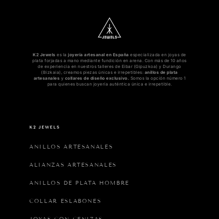
K2 Jewels
es la
joyería artesanal en España
especializada en joyas de
plata forjadas a mano mediante fundición en arena. Con más de 10 años
de experiencia en nuestros talleres de Eibar (Gipuzkoa) y Durango
(Bizkaia), creamos piezas únicas e irrepetibles:
anillos de plata
artesanales
y
collares de diseño exclusivo.
Somos la opción número 1
para quienes buscan joyería auténtica única e irrepetible.
K2 JEWELS
ANILLOS ARTESANALES
ALIANZAS ARTESANALES
ANILLOS DE PLATA HOMBRE
COLLAR ESLABONES
JOYAS CON CENIZAS