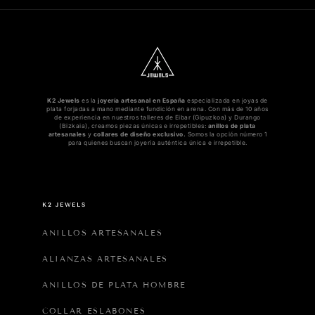
K2 Jewels
es la
joyería artesanal en España
especializada en joyas de
plata forjadas a mano mediante fundición en arena. Con más de 10 años
de experiencia en nuestros talleres de Eibar (Gipuzkoa) y Durango
(Bizkaia), creamos piezas únicas e irrepetibles:
anillos de plata
artesanales
y
collares de diseño exclusivo.
Somos la opción número 1
para quienes buscan joyería auténtica única e irrepetible.
K2 JEWELS
ANILLOS ARTESANALES
ALIANZAS ARTESANALES
ANILLOS DE PLATA HOMBRE
COLLAR ESLABONES