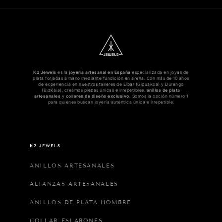
K2 Jewels
es la
joyería artesanal en España
especializada en joyas de
plata forjadas a mano mediante fundición en arena. Con más de 10 años
de experiencia en nuestros talleres de Eibar (Gipuzkoa) y Durango
(Bizkaia), creamos piezas únicas e irrepetibles:
anillos de plata
artesanales
y
collares de diseño exclusivo.
Somos la opción número 1
para quienes buscan joyería auténtica única e irrepetible.
K2 JEWELS
ANILLOS ARTESANALES
ALIANZAS ARTESANALES
ANILLOS DE PLATA HOMBRE
COLLAR ESLABONES