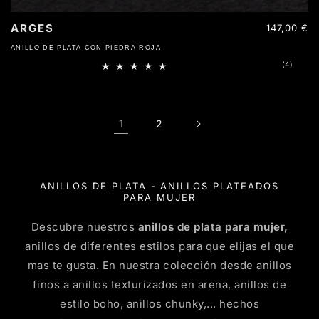
ARGES
Precio
147,00 €
habitual
ANILLO DE PLATA CON PIEDRA ROJA
4
(4)
reseña
totales
1
2
ANILLOS DE PLATA - ANILLOS PLATEADOS
PARA MUJER
Descubre nuestros
anillos de plata para mujer,
anillos de diferentes estilos para que elijas el que
mas te gusta. En nuestra colección desde anillos
finos a anillos texturizados en arena, anillos de
estilo boho, anillos chunky,... hechos