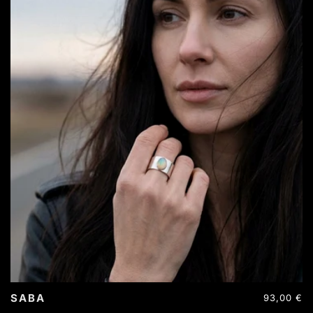
SABA
Precio
93,00 €
habitual