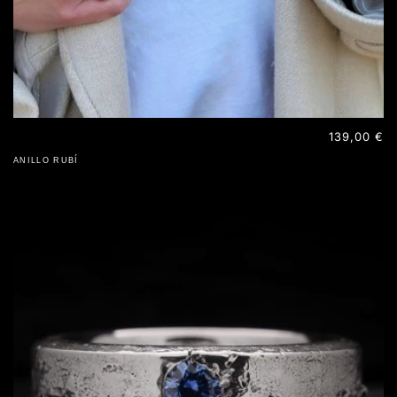
Precio
139,00 €
habitual
ANILLO RUBÍ