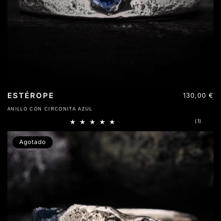
ESTÉROPE
Precio
130,00 €
habitual
ANILLO CON CIRCONITA AZUL
1
(1)
reseña
totales
Agotado