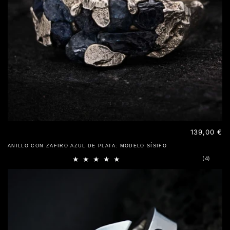
Precio
139,00 €
habitual
ANILLO CON ZAFIRO AZUL DE PLATA: MODELO SÍSIFO
4
(4)
reseña
totales