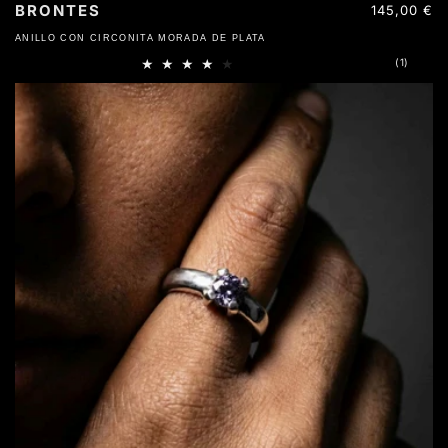
BRONTES
Precio
145,00 €
habitual
ANILLO CON CIRCONITA MORADA DE PLATA
1
(1)
reseña
totales