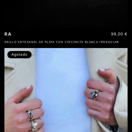
RA
Precio
99,00 €
habitual
ANILLO ARTESANAL DE PLATA CON CIRCONITA BLANCA IRREGULAR
Agotado