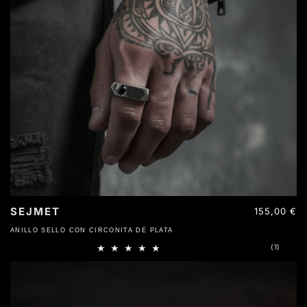
SEJMET
Precio
155,00 €
habitual
ANILLO SELLO CON CIRCONITA DE PLATA
1
(1)
reseña
totales