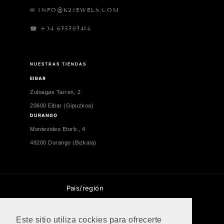
✉ INFO@K2JEWELS.COM
☎ +34 675707414
NUESTRAS TIENDAS
EIBAR
Zuloagas Tarren, 2
20600 Eibar (Gipuzkoa)
DURANGO
Montevideo Etorb., 4
48200 Durango (Bizkaia)
País/región
España | EUR €
Este sitio utiliza cockies para ofrecerte