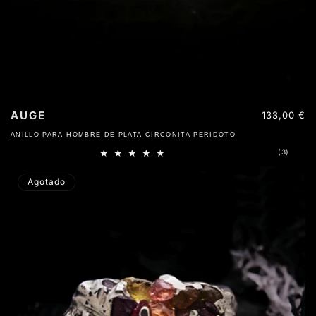
AUGE
Precio
133,00 €
habitual
ANILLO PARA HOMBRE DE PLATA CIRCONITA PERIDOTO
3
(3)
reseña
totales
Agotado