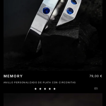
MEMORY
Precio
79,00 €
habitual
ANILLO PERSONALIZADO DE PLATA CON CIRCONITAS
2
(2)
reseña
totales