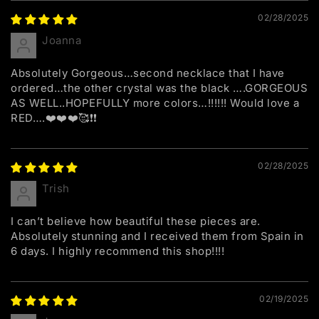
02/28/2025
Joanna
Absolutely Gorgeous…second necklace that I have
ordered…the other crystal was the black ….GORGEOUS
AS WELL..HOPEFULLY more colors…!!!!!! Would love a
RED….❤️❤️❤️🥰❗❗
02/28/2025
Trish
I can’t believe how beautiful these pieces are.
Absolutely stunning and I received them from Spain in
6 days. I highly recommend this shop!!!!
02/19/2025