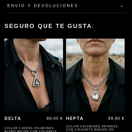
ENVÍO Y DEVOLUCIONES
SEGURO QUE TE GUSTA
:
ACERO INOXIDABLE
ACERO INOXIDABLE
DELTA
HEPTA
Precio
89,00 €
Precio
89,90 €
habitual
habitual
COLLAR ESLABONES GRANDES
COLLAR CADENA ESLABONES
CON COLGANTE BAÑADO EN
ACERO MUJER CON COLGANTE