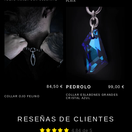
PLATA
ACERO INOXIDABLE
Precio
84,50 €
PEDROLO
Precio
99,00 €
habitual
habitual
COLLAR ESLABONES GRANDES
COLLAR OJO FELINO
CRISTAL AZUL
RESEÑAS DE CLIENTES
4.84 de 5