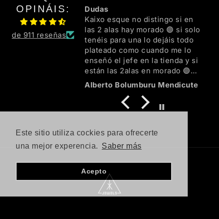
OPINÁIS:
Dudas
Kaixo esque no distingo si en
las 2 alas hay morado 🟣 si solo
de 911 reseñas
tenéis para una lo dejáis todo
plateado como cuando me lo
enseñó el jefe en la tienda y si
están las 2alas en morado 🟣
mejor mil ezker familia 💜🖤🌈👍
Alberto Bolumburu Mendicute
😘
Este sitio utiliza cockies para ofrecerte
una mejor experencia.
Saber más
Acepto
K2 Jewels
es la
joyería artesanal en España
especializada en joyas de
plata forjadas a mano mediante fundición en arena. Con más de 10 años