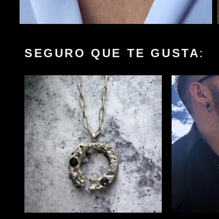
Abrir
elemento
multimedia
3
SEGURO QUE TE GUSTA
:
en
una
ventana
modal