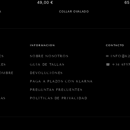
Precio
49,00 €
Pr
65
habitual
ha
A
COLLAR OVALADO
INFORMACIÓN
CONTACTO
ES
SOBRE NOSOTROS
✉ INFO@K
LES
GUÍA DE TALLAS
☎ +34 6757
HOMBRE
DEVOLUCIONES
PAGA A PLAZOS CON KLARNA
PREGUNTAS FRECUENTES
IAS
POLÍTICAS DE PRIVACIDAD