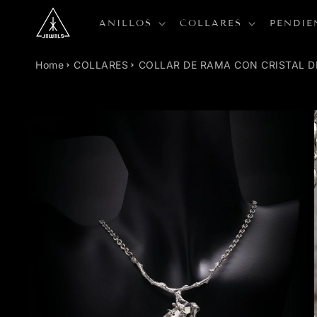
R
DIRECTAMENTE
ANILLOS
COLLARES
PENDIE
L CONTENIDO
Home
COLLARES
COLLAR DE RAMA CON CRISTAL DE
IR
DIRECTAMENTE
A LA
INFORMACIÓN
DEL PRODUCTO