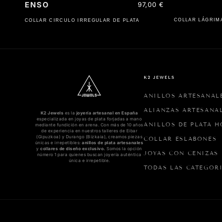
ENSO
Precio
97,00 €
habitual
COLLAR LÁGRIM
COLLAR CIRCULO IRREGULAR DE PLATA
K2 JEWELS
ANILLOS ARTESANAL
ALIANZAS ARTESANA
K2 Jewels
es la
joyería artesanal en España
especializada en joyas de plata forjadas a mano
ANILLOS DE PLATA 
mediante fundición en arena. Con más de 10 años
de experiencia en nuestros talleres de Eibar
(Gipuzkoa) y Durango (Bizkaia), creamos piezas
COLLAR ESLABONES
únicas e irrepetibles:
anillos de plata artesanales
y
collares de diseño exclusivo.
Somos la opción
JOYAS CON CENIZAS
número 1 para quienes buscan joyería auténtica
única e irrepetible.
TODAS LAS CATEGOR