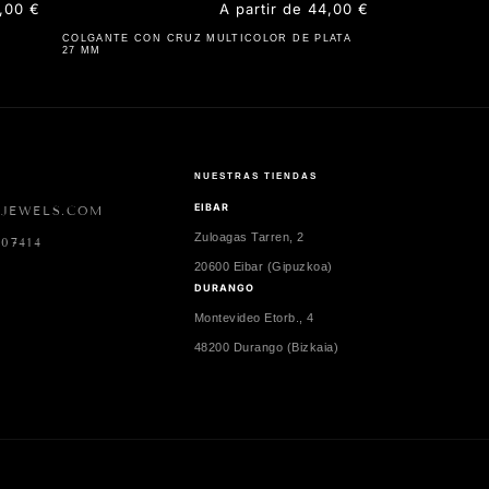
ecio
,00 €
Precio
A partir de 44,00 €
bitual
habitual
COLGANTE CON CRUZ MULTICOLOR DE PLATA
27 MM
NUESTRAS TIENDAS
EIBAR
2JEWELS.COM
Zuloagas Tarren, 2
07414
20600 Eibar (Gipuzkoa)
DURANGO
Montevideo Etorb., 4
48200 Durango (Bizkaia)