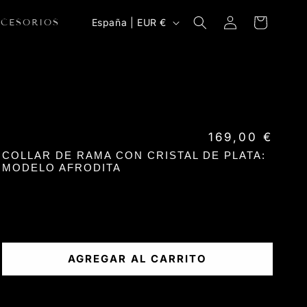
Iniciar
País/región
Carrito
España | EUR €
CCESORIOS
sesión
Precio habitual
169,00 €
COLLAR DE RAMA CON CRISTAL DE PLATA:
MODELO AFRODITA
AGREGAR AL CARRITO