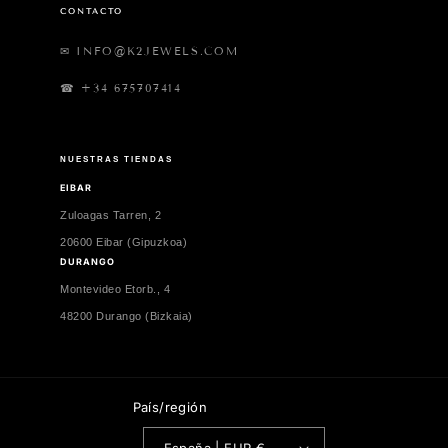
CONTACTO
✉ INFO@K2JEWELS.COM
☎ +34 675707414
NUESTRAS TIENDAS
EIBAR
Zuloagas Tarren, 2
20600 Eibar (Gipuzkoa)
DURANGO
Montevideo Etorb., 4
48200 Durango (Bizkaia)
País/región
España | EUR €