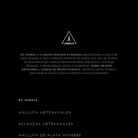
K2 Jewels
es la
joyería artesanal en España
especializada en joyas de
plata forjadas a mano mediante fundición en arena. Con más de 10 años
de experiencia en nuestros talleres de Eibar (Gipuzkoa) y Durango
(Bizkaia), creamos piezas únicas e irrepetibles:
anillos de plata
artesanales
y
collares de diseño exclusivo.
Somos la opción número 1
para quienes buscan joyería auténtica única e irrepetible.
K2 JEWELS
ANILLOS ARTESANALES
ALIANZAS ARTESANALES
ANILLOS DE PLATA HOMBRE