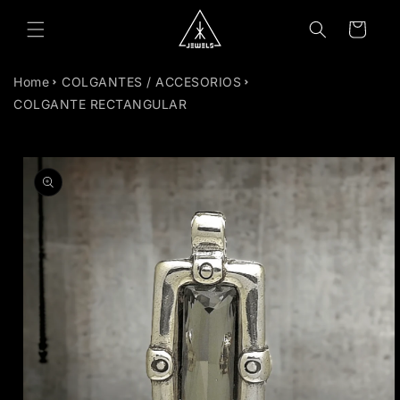
TAMENTE
Carrito
NTENIDO
Home
COLGANTES / ACCESORIOS
COLGANTE RECTANGULAR
TAMENTE
MACIÓN
RODUCTO