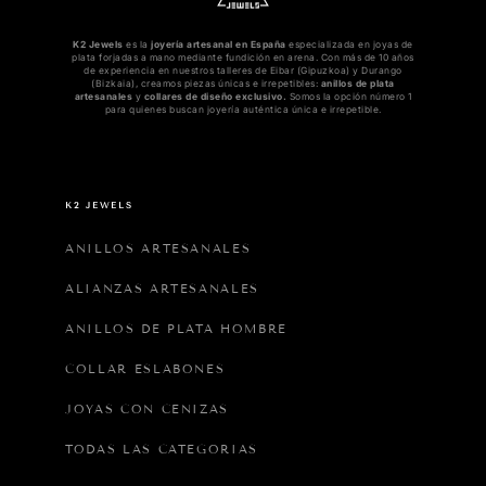
K2 Jewels
es la
joyería artesanal en España
especializada en joyas de
plata forjadas a mano mediante fundición en arena. Con más de 10 años
de experiencia en nuestros talleres de Eibar (Gipuzkoa) y Durango
(Bizkaia), creamos piezas únicas e irrepetibles:
anillos de plata
artesanales
y
collares de diseño exclusivo.
Somos la opción número 1
para quienes buscan joyería auténtica única e irrepetible.
K2 JEWELS
ANILLOS ARTESANALES
ALIANZAS ARTESANALES
ANILLOS DE PLATA HOMBRE
COLLAR ESLABONES
JOYAS CON CENIZAS
TODAS LAS CATEGORIAS