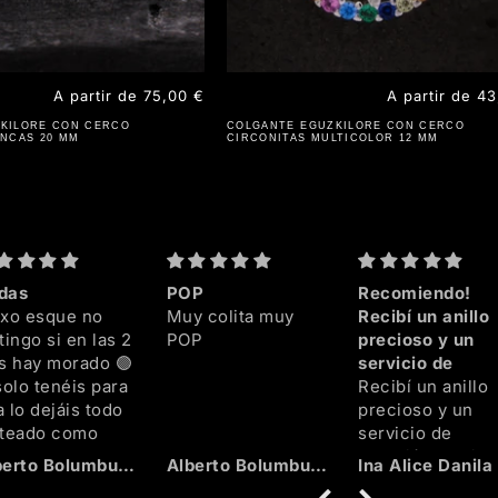
Precio
A partir de 75,00 €
Precio
A partir de 4
habitual
habitual
KILORE CON CERCO
COLGANTE EGUZKILORE CON CERCO
ANCAS 20 MM
CIRCONITAS MULTICOLOR 12 MM
das
POP
Recomiendo!
ixo esque no
Muy colita muy
Recibí un anillo
tingo si en las 2
POP
precioso y un
as hay morado 🟣
servicio de
solo tenéis para
Recibí un anillo
 lo dejáis todo
precioso y un
ateado como
servicio de
ando me lo
atención al clie
Alberto Bolumburu Mendicute
Alberto Bolumburu Mendicute
Ina Alice Danila
señó el jefe en
impecable! El ani