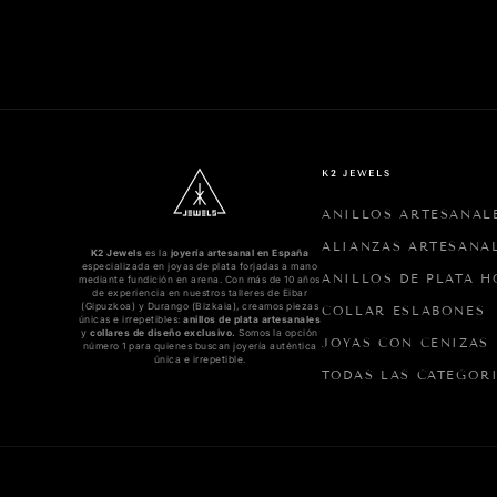
la 
las
mo
mil
🖤
K2 JEWELS
ANILLOS ARTESANAL
ALIANZAS ARTESANA
K2 Jewels
es la
joyería artesanal en España
especializada en joyas de plata forjadas a mano
ANILLOS DE PLATA 
mediante fundición en arena. Con más de 10 años
de experiencia en nuestros talleres de Eibar
(Gipuzkoa) y Durango (Bizkaia), creamos piezas
COLLAR ESLABONES
únicas e irrepetibles:
anillos de plata artesanales
y
collares de diseño exclusivo.
Somos la opción
JOYAS CON CENIZAS
número 1 para quienes buscan joyería auténtica
única e irrepetible.
TODAS LAS CATEGOR