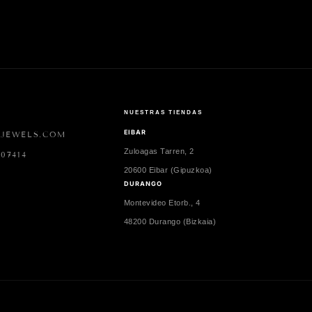
 de
!
NUESTRAS TIENDAS
EIBAR
2JEWELS.COM
Zuloagas Tarren, 2
07414
20600 Eibar (Gipuzkoa)
DURANGO
Montevideo Etorb., 4
48200 Durango (Bizkaia)