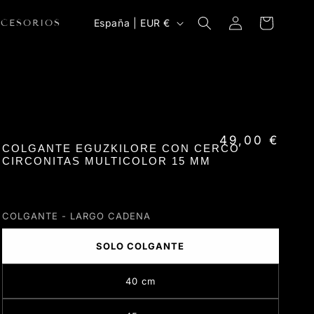
Iniciar
País/región
Carrito
España | EUR €
CCESORIOS
sesión
Precio habitua
49,00 €
COLGANTE EGUZKILORE CON CERCO
CIRCONITAS MULTICOLOR 15 MM
COLGANTE - LARGO CADENA
SOLO COLGANTE
40 cm