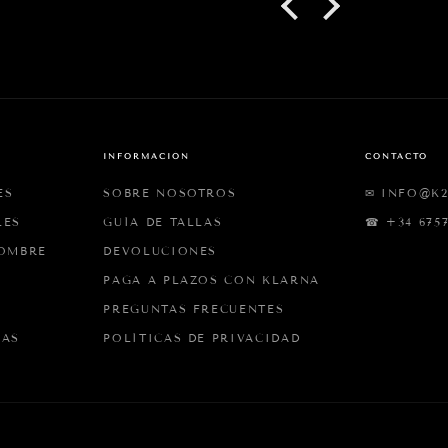
tienda y si están
llego más rapido
 2alas en
lo que esperaba
rado 🟣 mejor
 ezker familia 💜
🌈👍😘
INFORMACIÓN
CONTACTO
ES
SOBRE NOSOTROS
✉ INFO@K
LES
GUÍA DE TALLAS
☎ +34 6757
HOMBRE
DEVOLUCIONES
PAGA A PLAZOS CON KLARNA
PREGUNTAS FRECUENTES
IAS
POLÍTICAS DE PRIVACIDAD