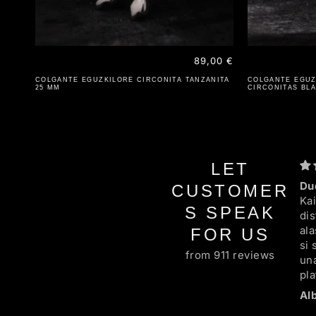
Precio
89,00 €
habitual
COLGANTE EGUZKILORE CIRCONITA TANZANITA
COLGANTE EGUZ
25 MM
CIRCONITAS BL
LET
Du
CUSTOMER
Ka
S SPEAK
dis
al
FOR US
si 
from 911 reviews
una
pl
cu
en