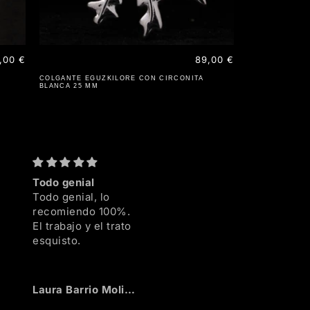
3,00 €
Precio
89,00 €
habitual
COLGANTE EGUZKILORE CON CIRCONITA
BLANCA 25 MM
Todo genial
Maravilloso!!
Añiño 
Todo genial, lo
Maravilloso!!
Añiño 
recomiendo 100%.
alterna
El trabajo y el trato
esquisto.
nte
Laura Barrio Molina
Anónimo
Aitor A
llo