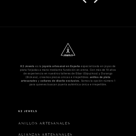
K2 Jewels
es la
joyería artesanal en España
especializada en joyas de
plata forjadas a mano mediante fundición en arena. Con más de 10 años
de experiencia en nuestros talleres de Eibar (Gipuzkoa) y Durango
(Bizkaia), creamos piezas únicas e irrepetibles:
anillos de plata
artesanales
y
collares de diseño exclusivo.
Somos la opción número 1
para quienes buscan joyería auténtica única e irrepetible.
K2 JEWELS
ANILLOS ARTESANALES
ALIANZAS ARTESANALES