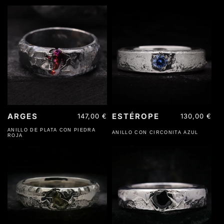
ARGES
ESTÉROPE
Precio
147,00 €
Precio
130,00 €
habitual
habitual
ANILLO DE PLATA CON PIEDRA
ANILLO CON CIRCONITA AZUL
ROJA