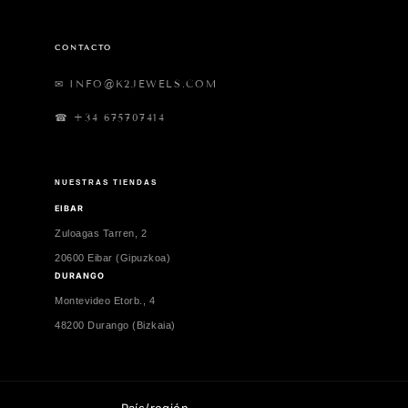
CONTACTO
✉ INFO@K2JEWELS.COM
☎ +34 675707414
NUESTRAS TIENDAS
EIBAR
Zuloagas Tarren, 2
20600 Eibar (Gipuzkoa)
DURANGO
Montevideo Etorb., 4
48200 Durango (Bizkaia)
País/región