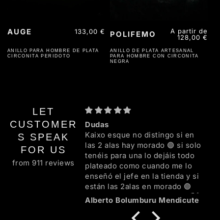
AUGE
Precio
A partir de
Precio
133,00 €
POLIFEMO
habitual
128,00 €
habitual
ANILLO PARA HOMBRE DE PLATA
ANILLO DE PLATA ARTESANAL
CIRCONITA PERIDOTO
PARA HOMBRE CON CIRCONITA
NEGRA
LET
CUSTOMER
Dudas
Kaixo esque no distingo si en
S SPEAK
las 2 alas hay morado 🟣 si solo
FOR US
tenéis para una lo dejáis todo
from 911 reviews
plateado como cuando me lo
enseñó el jefe en la tienda y si
están las 2alas en morado 🟣
mejor mil ezker familia 💜🖤🌈👍
Alberto Bolumburu Mendicute
😘