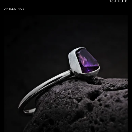
Precio
139,00 €
habitual
ANILLO RUBÍ