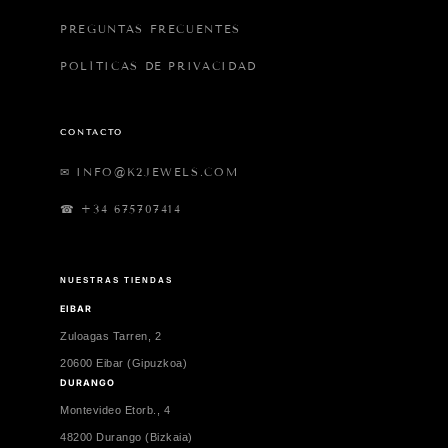
PREGUNTAS FRECUENTES
POLÍTICAS DE PRIVACIDAD
CONTACTO
✉ INFO@K2JEWELS.COM
☎ +34 675707414
NUESTRAS TIENDAS
EIBAR
Zuloagas Tarren, 2
20600 Eibar (Gipuzkoa)
DURANGO
Montevideo Etorb., 4
48200 Durango (Bizkaia)