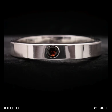
APOLO
Precio
89,00 €
habitual