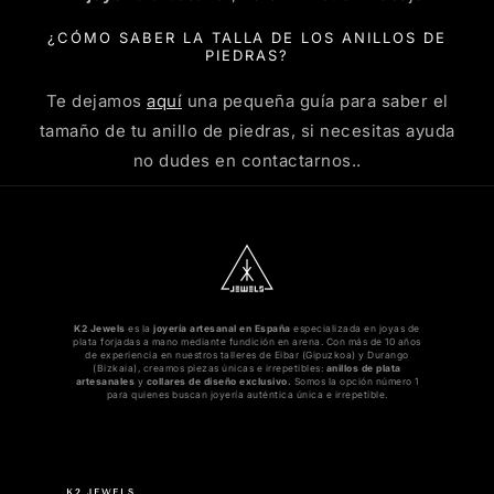
¿CÓMO SABER LA TALLA DE LOS ANILLOS DE
PIEDRAS?
Te dejamos
aquí
una pequeña guía para saber el
tamaño de tu anillo de piedras, si necesitas ayuda
no dudes en contactarnos..
K2 Jewels
es la
joyería artesanal en España
especializada en joyas de
plata forjadas a mano mediante fundición en arena. Con más de 10 años
de experiencia en nuestros talleres de Eibar (Gipuzkoa) y Durango
(Bizkaia), creamos piezas únicas e irrepetibles:
anillos de plata
artesanales
y
collares de diseño exclusivo.
Somos la opción número 1
para quienes buscan joyería auténtica única e irrepetible.
K2 JEWELS