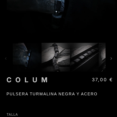
Abrir
elemento
multimedia
1
en
una
ventana
modal
COLUM
Precio habi
37,00 €
PULSERA TURMALINA NEGRA Y ACERO
TALLA