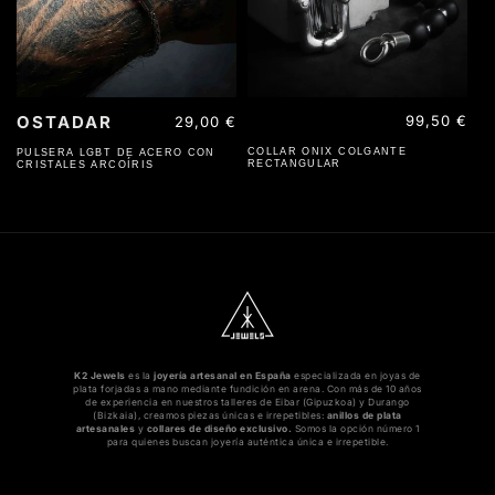
OSTADAR
Precio
99,50 €
Precio
29,00 €
habitual
habitual
COLLAR ONIX COLGANTE
PULSERA LGBT DE ACERO CON
RECTANGULAR
CRISTALES ARCOÍRIS
K2 Jewels
es la
joyería artesanal en España
especializada en joyas de
plata forjadas a mano mediante fundición en arena. Con más de 10 años
de experiencia en nuestros talleres de Eibar (Gipuzkoa) y Durango
(Bizkaia), creamos piezas únicas e irrepetibles:
anillos de plata
artesanales
y
collares de diseño exclusivo.
Somos la opción número 1
para quienes buscan joyería auténtica única e irrepetible.