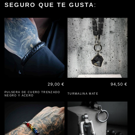
SEGURO QUE TE GUSTA
:
Precio
29,00 €
Precio
94,50 €
habitual
habitual
PULSERA DE CUERO TRENZADO
TURMALINA MATE
NEGRO Y ACERO