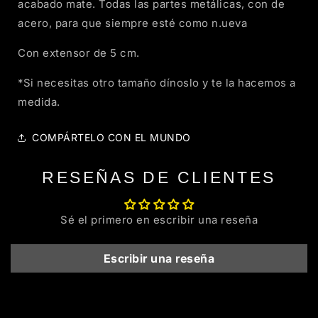
i
acabado mate. Todas las partes metálicas, con de
p
d
b
o
i
l
acero, para que siempre esté como n.ueva
n
s
e
i
p
b
o
Con extensor de 5 cm.
l
n
e
i
*Si necesitas otro tamaño dínoslo y te la hacemos a
b
l
medida.
e
COMPÁRTELO CON EL MUNDO
RESEÑAS DE CLIENTES
Sé el primero en escribir una reseña
Escribir una reseña