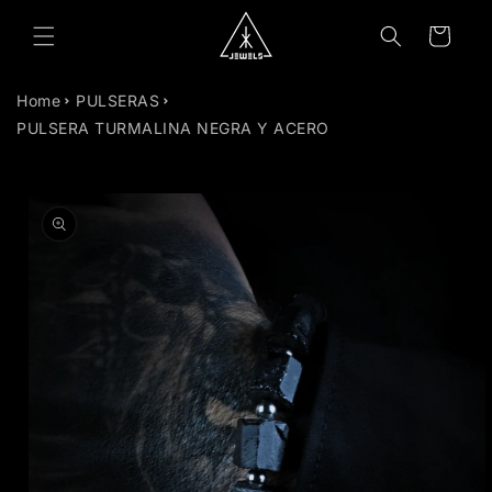
R
DIRECTAMENTE
Carrito
L CONTENIDO
Home
PULSERAS
PULSERA TURMALINA NEGRA Y ACERO
R
DIRECTAMENTE
 LA
INFORMACIÓN
DEL PRODUCTO