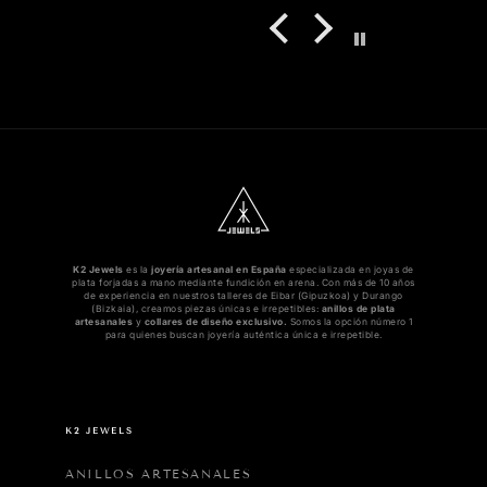
😘
K2 Jewels
es la
joyería artesanal en España
especializada en joyas de
plata forjadas a mano mediante fundición en arena. Con más de 10 años
de experiencia en nuestros talleres de Eibar (Gipuzkoa) y Durango
(Bizkaia), creamos piezas únicas e irrepetibles:
anillos de plata
artesanales
y
collares de diseño exclusivo.
Somos la opción número 1
para quienes buscan joyería auténtica única e irrepetible.
K2 JEWELS
ANILLOS ARTESANALES