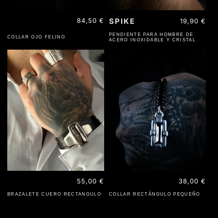
Precio
84,50 €
SPIKE
Precio
19,90 €
habitual
habitual
PENDIENTE PARA HOMBRE DE
COLLAR OJO FELINO
ACERO INOXIDABLE Y CRISTAL
Precio
55,00 €
Precio
38,00 €
habitual
habitual
BRAZALETE CUERO RECTANGULO
COLLAR RECTÁNGULO PEQUEÑO