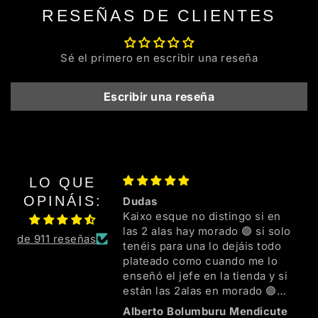
RESEÑAS DE CLIENTES
Sé el primero en escribir una reseña
Escribir una reseña
LO QUE
OPINÁIS:
Dudas
Kaixo esque no distingo si en
las 2 alas hay morado 🟣 si solo
de 911 reseñas
tenéis para una lo dejáis todo
plateado como cuando me lo
enseñó el jefe en la tienda y si
están las 2alas en morado 🟣
mejor mil ezker familia 💜🖤🌈👍
Alberto Bolumburu Mendicute