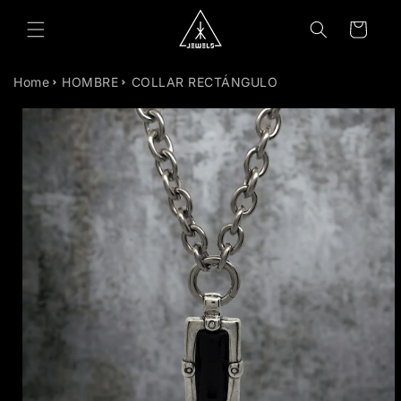
TAMENTE
Carrito
NTENIDO
Home
HOMBRE
COLLAR RECTÁNGULO
TAMENTE
MACIÓN
RODUCTO